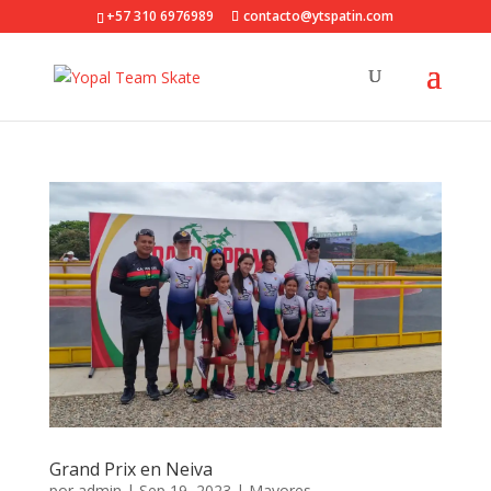
+57 310 6976989
contacto@ytspatin.com
Grand Prix en Neiva
por
admin
|
Sep 19, 2023
|
Mayores